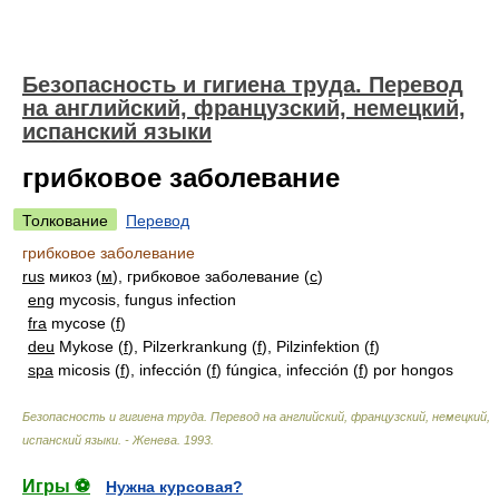
Безопасность и гигиена труда. Перевод
на английский, французский, немецкий,
испанский языки
грибковое заболевание
Толкование
Перевод
грибковое заболевание
rus
микоз (
м
), грибковое заболевание (
с
)
eng
mycosis, fungus infection
fra
mycose (
f
)
deu
Mykose (
f
), Pilzerkrankung (
f
), Pilzinfektion (
f
)
spa
micosis (
f
), infección (
f
) fúngica, infección (
f
) por hongos
Безопасность и гигиена труда. Перевод на английский, французский, немецкий,
испанский языки. - Женева
.
1993
.
Игры ⚽
Нужна курсовая?