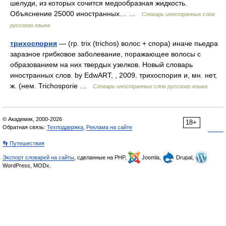
шелуди, из которых сочится медообразная жидкость.
Объяснение 25000 иностранных… …
Словарь иностранных слов
русского языка
трихоспория
— (гр. trix (trichos) волос + спора) иначе пьедра
заразное грибковое заболевание, поражающее волосы с
образованием на них твердых узелков. Новый словарь
иностранных слов. by EdwART, , 2009. трихоспория и, мн. нет,
ж. (нем. Trichosporie …
Словарь иностранных слов русского языка
© Академик, 2000-2026
18+
Обратная связь:
Техподдержка
,
Реклама на сайте
👣 Путешествия
Экспорт словарей на сайты
, сделанные на PHP,
Joomla,
Drupal,
WordPress, MODx.