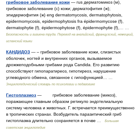
грибковое заболевание кожи
— rus дерматомикоз (м),
грибковое заболевание (с) кожи; дерматофития (ж);
эпидермофития (ж) eng dermatomycosis, dermatophytosis,
epidermomycosis, epidermophytosis fra épidermomycose (f),
dermatophytie (f), épidermophytose (f), épidermophytie (f),… …
Безопасность и гигиена труда. Перевод на английский, французский, немецкий,
испанский языки
КАНДИДОЗ
— – грибковое заболевание кожи, слизистых
оболочек, ногтей и внутренних органов, вызываемое
дрожжеподобными грибами рода Candida. Его развитию
способствуют гипопаратиреоз, гипотиреоз, нарушение
углеводного обмена, связанное с гипофункцией… …
Энциклопедический словарь по психологии и педагогике
Гистоплазмоз
— грибковое заболевание (микоз),
поражающее главным образом ретикуло эндотелиальную
систему человека и животных. Г. встречается преимущественно
в тропических странах. Возбудитель паразитический гриб
гистоплазма длительно сохраняется в почве …
Большая
советская энциклопедия