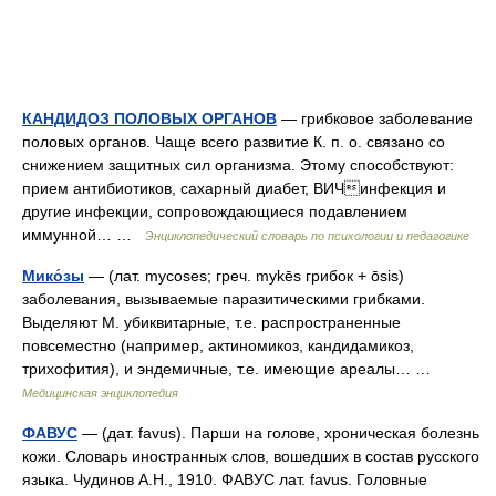
КАНДИДОЗ ПОЛОВЫХ ОРГАНОВ
— грибковое заболевание
половых органов. Чаще всего развитие К. п. о. связано со
снижением защитных сил организма. Этому способствуют:
прием антибиотиков, сахарный диабет, ВИЧинфекция и
другие инфекции, сопровождающиеся подавлением
иммунной… …
Энциклопедический словарь по психологии и педагогике
Мико́зы
— (лат. mycoses; греч. mykēs грибок + ōsis)
заболевания, вызываемые паразитическими грибками.
Выделяют М. убиквитарные, т.е. распространенные
повсеместно (например, актиномикоз, кандидамикоз,
трихофития), и эндемичные, т.е. имеющие ареалы… …
Медицинская энциклопедия
ФАВУС
— (дат. favus). Парши на голове, хроническая болезнь
кожи. Словарь иностранных слов, вошедших в состав русского
языка. Чудинов А.Н., 1910. ФАВУС лат. favus. Головные